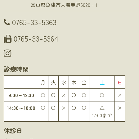
富山県魚津市大海寺野6020‐1
0765-33-5363
0765-33-5364
診療時間
月
火
水
木
金
土
日
9:00～12:30
〇
〇
×
〇
〇
〇
×
14:30～18:00
〇
〇
×
〇
〇
△
×
17:00まで
休診日