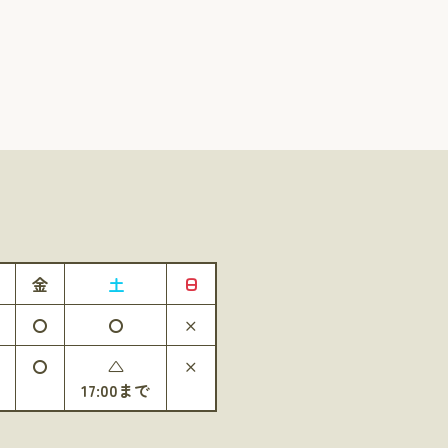
金
土
日
〇
〇
×
〇
△
×
17:00まで